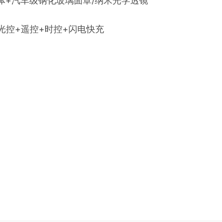
体+汽车级钢化玻璃面罩/纳米光学透镜
光控+遥控+时控+闪电快充