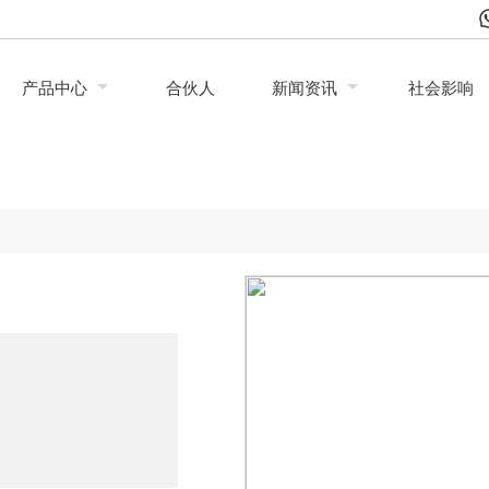
产品中心
合伙人
新闻资讯
社会影响
能照明
至阳新资讯
我们提供什么服务
项目案例
至阳团队
关于展
灯
太阳能应急灯
其他产品