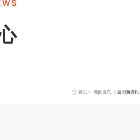
EWS
心
首页
至阳新资讯
新闻资讯