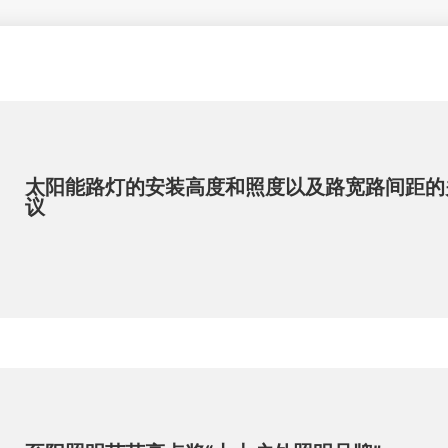
太阳能路灯的安装高度和照度以及路宽路间距的
议