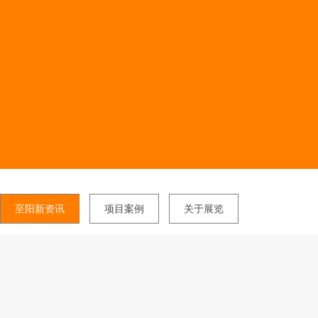
至阳新资讯
项目案例
关于展览