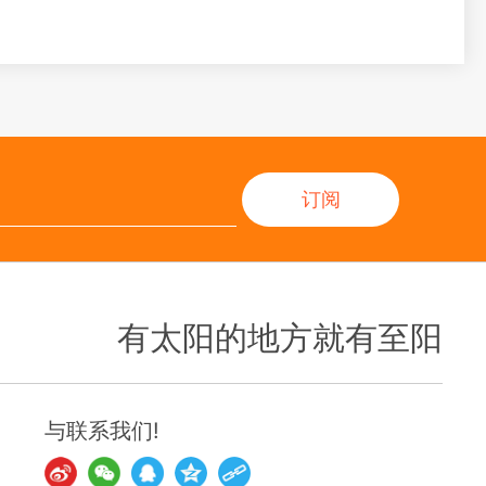
订阅
有太阳的地方就有至阳
与联系我们!